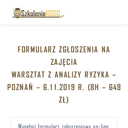
T
o
g
g
FORMULARZ ZGŁOSZENIA NA
l
ZAJĘCIA
e
n
WARSZTAT Z ANALIZY RYZYKA –
a
POZNAŃ – 6.11.2019 R. (8H – 649
v
i
ZŁ)
g
a
t
Wypełnij formularz zgłoszeniowy on-line.