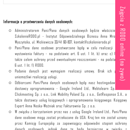
Zajęcia z RODO online (na żywo)
Informacje o przetwarzaniu danych osobowych:
Administratorem Pani/Pana danych osobowych będzie właściciel marki
SzkolenieRODO.pl - Instytut Odpowiedzialnego Biznesu Anna Mrozowska-
Wyszyńska, ul. Mickiewicza 33/41 60-837, kontakt@szkolenierodo.pl
Pani/Pana dane osobowe przetwarzane będą w celu realizacji usługi i
wystawienia faktury - na podstawie art. 6 ust. 1 lit. b) oraz c) RODO, a
także celem ochrony przed ewentualnymi roszczeniami - na podstawie art.
6 ust. 1 lit. f) RODO.
Podanie danych jest wymogiem realizacji umowy. Brak ich podania,
uniemożliwi realizację usługi.
Odbiorcami Pani/Pana danych osobowych będą nasz hostingodawca oraz
dostawcy oprogramowania - Google Ireland Ltd., Webtolearn Sp. z o.o.,
Clickmeeting Sp. z o.o., Link Mobility Poland Sp. z o.o., GetResponse S.A., a
także dostawcy usług księgowych i oprogramowania księgowego: Księgowy
Expert Anna Neska-Woźniak oraz Fakturownia Sp. z o.o.
W związku z korzystaniem przez nas z usług Google Ireland Ltd., Pani/Pana
dane osobowe mogą zostać przekazane do USA. Kraj ten nie został uznany
przez Komisję Europejską za zapewniający odpowiedni stopień ochrony
danych osobowych, jednak dane te będą bezpieczne w związku z