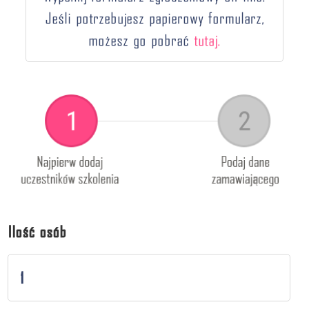
i
Jeśli potrzebujesz papierowy formularz,
o
możesz go pobrać
tutaj.
n
Ilość osób