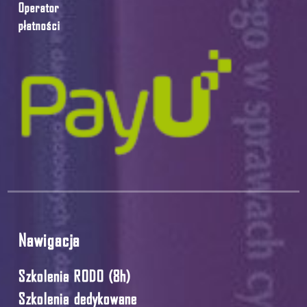
Operator
płatności
Nawigacja
Szkolenia RODO (8h)
Szkolenia dedykowane